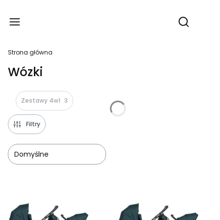
Produ
Otwórz wy
Strona główna
Wózki
Zestawy 4w1
3
Filtry
Domyślne
Lista produktów