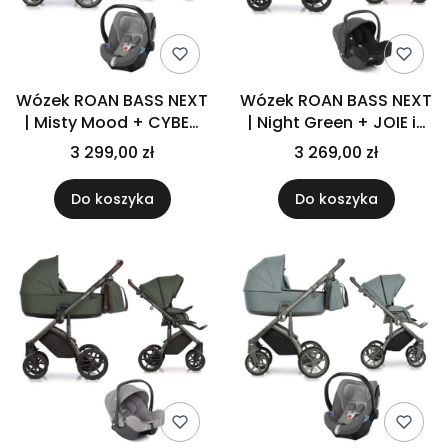
Wózek ROAN BASS NEXT
Wózek ROAN BASS NEXT
| Misty Mood + CYBEX
| Night Green + JOIE i-
ATON 5 | Soho Grey
SNUG 2 | Coal
3 299,00 zł
3 269,00 zł
Do koszyka
Do koszyka