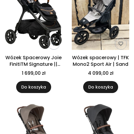
Wózek Spacerowy Joie
Wózek spacerowy | TFK
FinitiTM Signature ||
Mono2 Sport Air | Sand
Eclipse
1 699,00 zł
4 099,00 zł
Do koszyka
Do koszyka