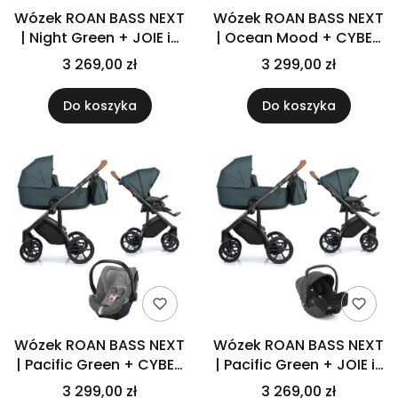
Wózek ROAN BASS NEXT
Wózek ROAN BASS NEXT
| Night Green + JOIE i-
| Ocean Mood + CYBEX
SNUG 2 | Gray Flannel
ATON 5 | Soho Grey
3 269,00 zł
3 299,00 zł
Do koszyka
Do koszyka
Wózek ROAN BASS NEXT
Wózek ROAN BASS NEXT
| Pacific Green + CYBEX
| Pacific Green + JOIE i-
ATON 5 | Soho Grey
SNUG 2 | Coal
3 299,00 zł
3 269,00 zł