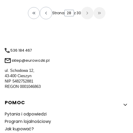
Strona
z 30
Wróć do pierwszej strony z produktami
Przejdź do osta
536 184 467
sklep@eurowozki.pl
ul. Schodowa 12,
43-400 Cieszyn
NIP 5482752881
REGON 0001046863
Linki w stopce
POMOC
Pytania i odpowiedzi
Program lojalnościowy
Jak kupować?