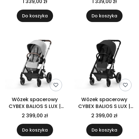
1 339,00 zł
1 339,00 zł
Do koszyka
Do koszyka
Wózek spacerowy
Wózek spacerowy
CYBEX BALIOS S LUX |
CYBEX BALIOS S LUX |
LAVA GREY
MOON BLACK
2 399,00 zł
2 399,00 zł
Do koszyka
Do koszyka