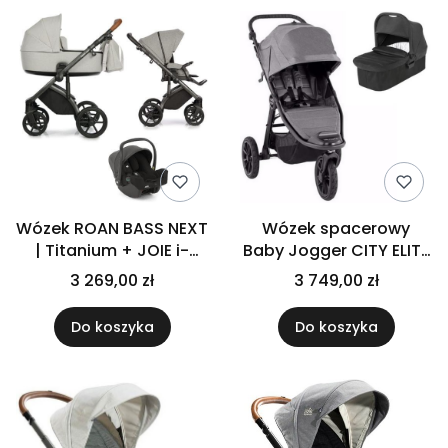
Wózek ROAN BASS NEXT
Wózek spacerowy
| Titanium + JOIE i-
Baby Jogger CITY ELITE
SNUG 2 | Coal
2 | Slate | z gondolą
3 269,00 zł
3 749,00 zł
Do koszyka
Do koszyka