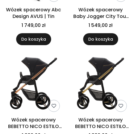
Wózek spacerowy Abc
Wózek spacerowy
Design AVUS | Tin
Baby Jogger City Tour
2 | SLATE | z pałąkiem
1 749,00 zł
1 549,00 zł
Do koszyka
Do koszyka
Wózek spacerowy
Wózek spacerowy
BEBETTO NICO ESTILO
BEBETTO NICO ESTILO
Miedziany
Złoty