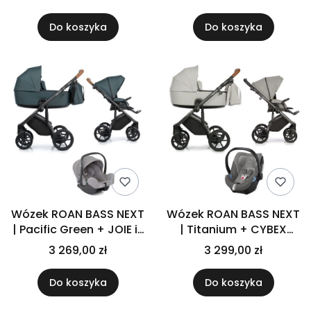
Do koszyka
Do koszyka
Wózek ROAN BASS NEXT
Wózek ROAN BASS NEXT
| Pacific Green + JOIE i-
| Titanium + CYBEX
SNUG 2 | Gray Flannel
ATON 5 | Soho Grey
3 269,00 zł
3 299,00 zł
Do koszyka
Do koszyka