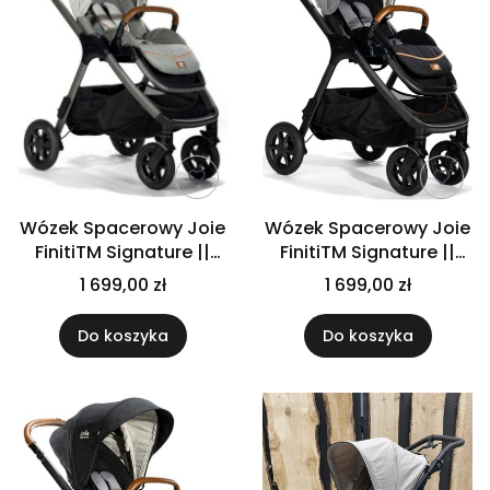
Wózek Spacerowy Joie
Wózek Spacerowy Joie
FinitiTM Signature ||
FinitiTM Signature ||
OYSTER
Carbon
1 699,00 zł
1 699,00 zł
Do koszyka
Do koszyka