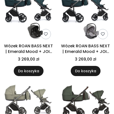
Wózek ROAN BASS NEXT
Wózek ROAN BASS NEXT
| Emerald Mood + JOIE
| Emerald Mood + JOIE
i-SNUG 2 | Coal
i-SNUG 2 | Gray Flannel
3 269,00 zł
3 269,00 zł
Do koszyka
Do koszyka