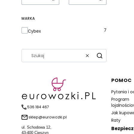
MARKA
Marka
7
Cybex
Wyczyść
Szukaj
Linki 
POMOC
Pytania i 
Program
lojalności
536 184 467
Jak kupow
sklep@eurowozki.pl
Raty
ul. Schodowa 12,
Bezpiecz
43-400 Cieszyn