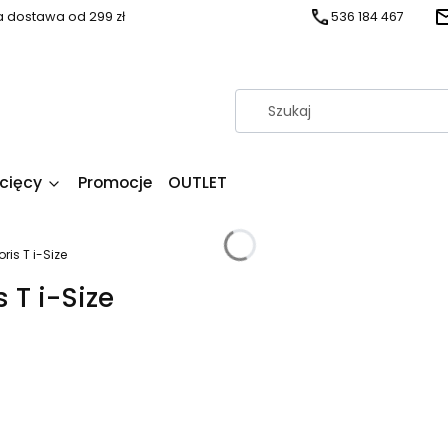
dostawa od 299 zł
536 184 467
ecięcy
Promocje
OUTLET
ris T i-Size
 T i-Size
produktów