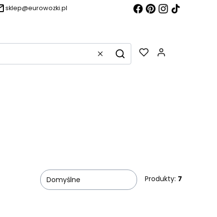
sklep@eurowozki.pl
Produkty w k
Wyczyść
Szukaj
Produkty:
7
Domyślne