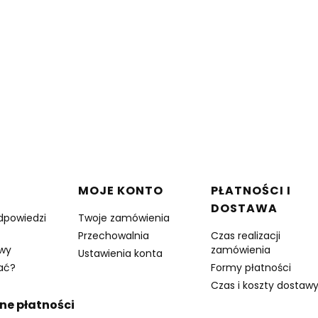
w stopce
MOJE KONTO
PŁATNOŚCI I
DOSTAWA
odpowiedzi
Twoje zamówienia
Przechowalnia
Czas realizacji
owy
zamówienia
Ustawienia konta
ać?
Formy płatności
Czas i koszty dostaw
ne płatności