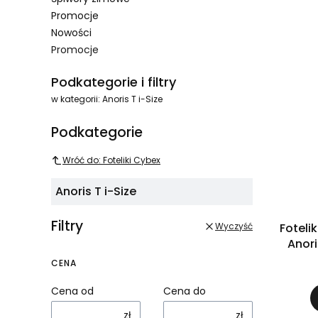
Promocje
Nowości
Promocje
Koniec menu
Podkategorie i filtry
w kategorii: Anoris T i-Size
Podkategorie
Wróć do: Foteliki Cybex
Anoris T i-Size
Filtry
Wyczyść
Fotel
Anori
CENA
Cena od
Cena do
zł
zł