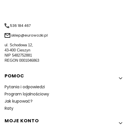
536 184 467
sklep@eurowozki.pl
ul. Schodowa 12,
43-400 Cieszyn
NIP 5482752881
REGON 0001046863
Linki w stopce
POMOC
Pytania i odpowiedzi
Program lojalnościowy
Jak kupować?
Raty
MOJE KONTO