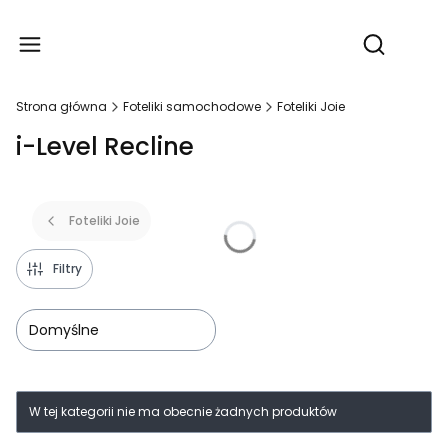
Produ
Otwórz wy
Strona główna
Foteliki samochodowe
Foteliki Joie
i-Level Recline
Foteliki Joie
Filtry
Domyślne
Lista produktów
W tej kategorii nie ma obecnie żadnych produktów