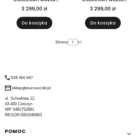
wielfunkcyjny 2w1 |
wielfunkcyjny 2w1 |
3 299,00 zł
3 299,00 zł
Sicilian Olive
Sweet Fig
Do koszyka
Do koszyka
Strona
z 1
536 184 467
sklep@eurowozki.pl
ul. Schodowa 12,
43-400 Cieszyn
NIP 5482752881
REGON 0001046863
Linki w stopce
POMOC