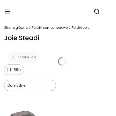
Produ
Otwórz wy
Strona główna
Foteliki samochodowe
Foteliki Joie
Joie Steadi
Foteliki Joie
Filtry
Domyślne
Lista produktów