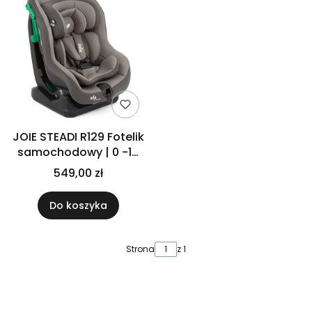
JOIE STEADI R129 Fotelik
samochodowy | 0 -18
kg | COBBLE STONE
549,00 zł
Do koszyka
Strona
z 1