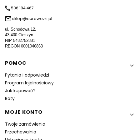
536 184 467
sklep@eurowozki.pl
ul. Schodowa 12,
43-400 Cieszyn
NIP 5482752881
REGON 0001046863
Linki w stopce
POMOC
Pytania i odpowiedzi
Program lojalnościowy
Jak kupować?
Raty
MOJE KONTO
Twoje zamówienia
Przechowalnia
Ustawienia konta