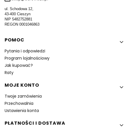
ul. Schodowa 12,
43-400 Cieszyn
NIP 5482752881
REGON 0001046863
Linki w stopce
POMOC
Pytania i odpowiedzi
Program lojalnościowy
Jak kupować?
Raty
MOJE KONTO
Twoje zamówienia
Przechowalnia
Ustawienia konta
PŁATNOŚCI I DOSTAWA