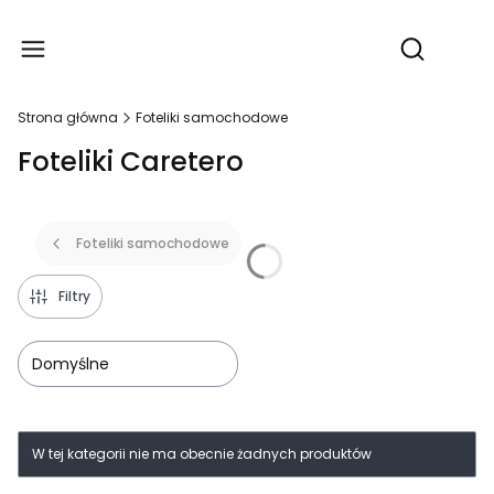
Produ
Otwórz wy
Strona główna
Foteliki samochodowe
Foteliki Caretero
Foteliki samochodowe
Filtry
Domyślne
Lista produktów
W tej kategorii nie ma obecnie żadnych produktów