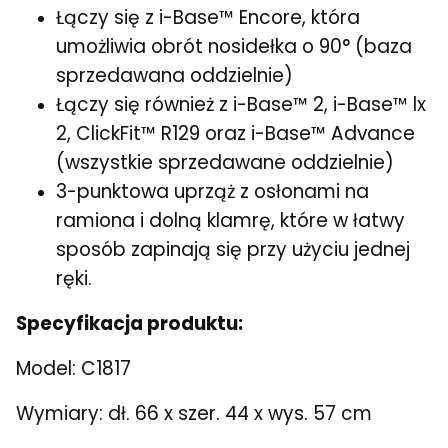
Łączy się z i-Base™ Encore, która
umożliwia obrót nosidełka o 90° (baza
sprzedawana oddzielnie)
Łączy się również z i-Base™ 2, i-Base™ lx
2, ClickFit™ R129 oraz i-Base™ Advance
(wszystkie sprzedawane oddzielnie)
3-punktowa uprząż z osłonami na
ramiona i dolną klamrę, które w łatwy
sposób zapinają się przy użyciu jednej
ręki.
Specyfikacja produktu:
Model: C1817
Wymiary: dł. 66 x szer. 44 x wys. 57 cm