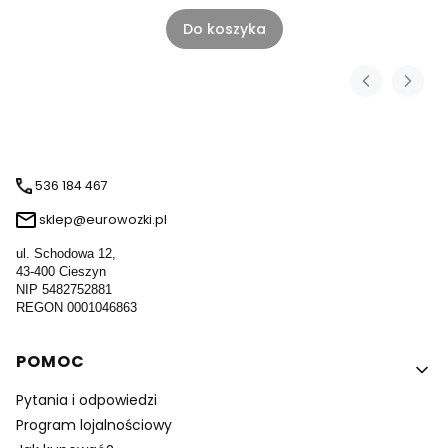
Do koszyka
536 184 467
sklep@eurowozki.pl
ul. Schodowa 12,
43-400 Cieszyn
NIP 5482752881
REGON 0001046863
Linki w stopce
POMOC
Pytania i odpowiedzi
Program lojalnościowy