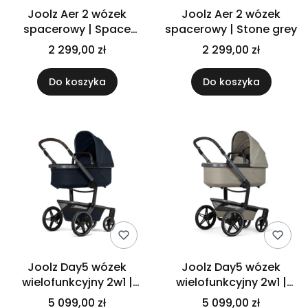
Joolz Aer 2 wózek
Joolz Aer 2 wózek
spacerowy | Space
spacerowy | Stone grey
black
2 299,00 zł
2 299,00 zł
Do koszyka
Do koszyka
Joolz Day5 wózek
Joolz Day5 wózek
wielofunkcyjny 2w1 |
wielofunkcyjny 2w1 |
Navy blue + adaptery +
Sage green + adaptery
5 099,00 zł
5 099,00 zł