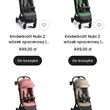
Kinderkraft Nubi 2
Kinderkraft Nubi 2
wózek spacerowy |
wózek spacerowy |
Cloudy Grey
Mistic Green
949,00 zł
949,00 zł
Do koszyka
Do koszyka