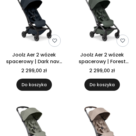
Joolz Aer 2 wózek
Joolz Aer 2 wózek
spacerowy | Dark navy
spacerowy | Forest
blue
green
2 299,00 zł
2 299,00 zł
Do koszyka
Do koszyka