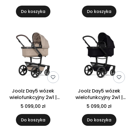
plecak + śpiworek
+ plecak + śpiworek
Do koszyka
Do koszyka
Joolz Day5 wózek
Joolz Day5 wózek
wielofunkcyjny 2w1 |
wielofunkcyjny 2w1 |
Sandy taupe +
Space black +
5 099,00 zł
5 099,00 zł
adaptery + plecak +
adaptery + plecak +
śpiworek
śpiworek
Do koszyka
Do koszyka