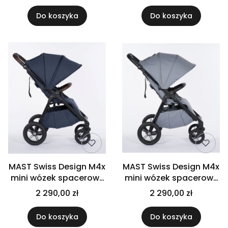
Do koszyka
Do koszyka
MAST Swiss Design M4x
MAST Swiss Design M4x
mini wózek spacerowy
mini wózek spacerowy
| Blueberry | koła HP
| Glacier Lake | koła HP
2 290,00 zł
2 290,00 zł
Do koszyka
Do koszyka