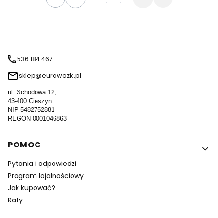
Wróć do pierwszej strony z produktami
Przejdź do osta
536 184 467
sklep@eurowozki.pl
ul. Schodowa 12,
43-400 Cieszyn
NIP 5482752881
REGON 0001046863
Linki w stopce
POMOC
Pytania i odpowiedzi
Program lojalnościowy
Jak kupować?
Raty