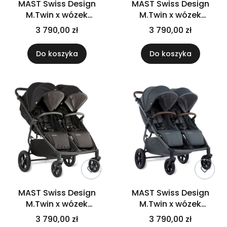
MAST Swiss Design
MAST Swiss Design
M.Twin x wózek
M.Twin x wózek
bliźniaczy spacerowy |
bliźniaczy spacerowy |
3 790,00 zł
3 790,00 zł
Blueberry | Koła HP
Glacier Lake | Koła HP
Do koszyka
Do koszyka
MAST Swiss Design
MAST Swiss Design
M.Twin x wózek
M.Twin x wózek
bliźniaczy spacerowy |
bliźniaczy spacerowy |
3 790,00 zł
3 790,00 zł
Onyx | Koła HP
Volcanic Ash | koła HP