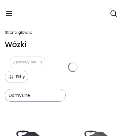
Produ
Otwórz wy
Strona główna
Wózki
Zestawy 4w1
3
Filtry
Domyślne
Lista produktów