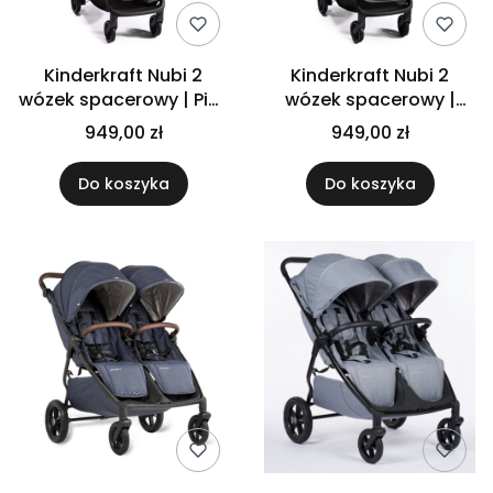
Kinderkraft Nubi 2
Kinderkraft Nubi 2
wózek spacerowy | Pink
wózek spacerowy |
Quartz
Sand Beige
949,00 zł
949,00 zł
Do koszyka
Do koszyka