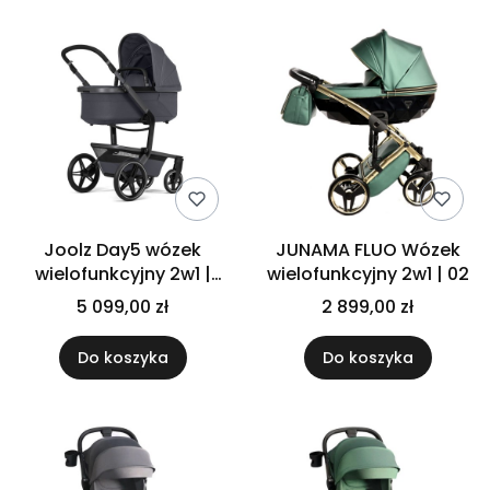
Joolz Day5 wózek
JUNAMA FLUO Wózek
wielofunkcyjny 2w1 |
wielofunkcyjny 2w1 | 02
Stone grey + adaptery
5 099,00 zł
2 899,00 zł
+ plecak + śpiworek
Do koszyka
Do koszyka