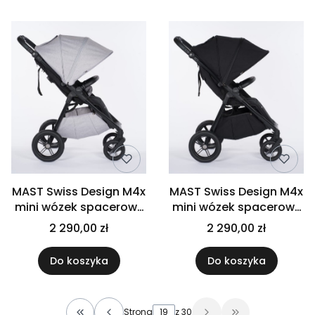
MAST Swiss Design M4x
MAST Swiss Design M4x
mini wózek spacerowy
mini wózek spacerowy
| Granite | koła HP
| Onyx | koła HP
2 290,00 zł
2 290,00 zł
Do koszyka
Do koszyka
Strona
z 30