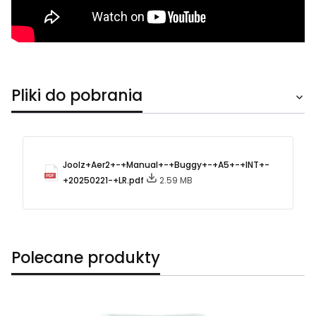
Pliki do pobrania
Joolz+Aer2+-+Manual+-+Buggy+-+A5+-+INT+-
+20250221-+LR.pdf
2.59 MB
Polecane produkty