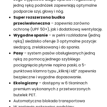
jedną ręką podnóżek zapewniają optymalne
podparcie szyi, głowy i nóg.
Super rozszerzona budka
przeciwsłoneczna
– zapewnia zarówno
ochronę (UPF 50+), jak i dodatkową wentylację.
Wygodne spanie
– w pełni rozkładane (jedną
ręką) siedzisko oferuje 3 optymalne pozycje:
siedzącą, zrelaksowaną i do spania.
Pasy
– system pasów obsługiwanych jedną
ręką za pomocą jednego szybkiego
pociągnięcia płynnie napina paski, a 5-
punktowa klamra typu „kliknij i idź” zapewnia
bezpieczne i wygodne dopasowanie.
Ekologiczny
– dostępny w 6 tkaninach
premium wykonanych z przetworzonych
butelek PET.
Automatyczna blokada transportowa
W zestawie pokrowiec podróżny