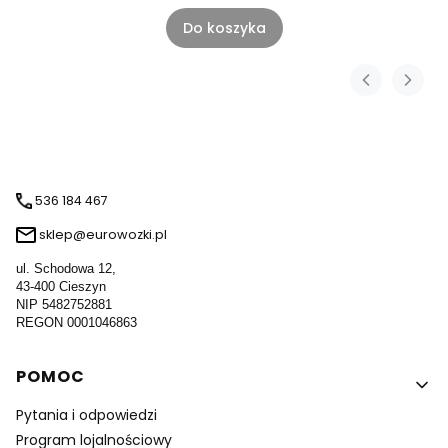
Do koszyka
536 184 467
sklep@eurowozki.pl
ul. Schodowa 12,
43-400 Cieszyn
NIP 5482752881
REGON 0001046863
Linki w stopce
POMOC
Pytania i odpowiedzi
Program lojalnościowy