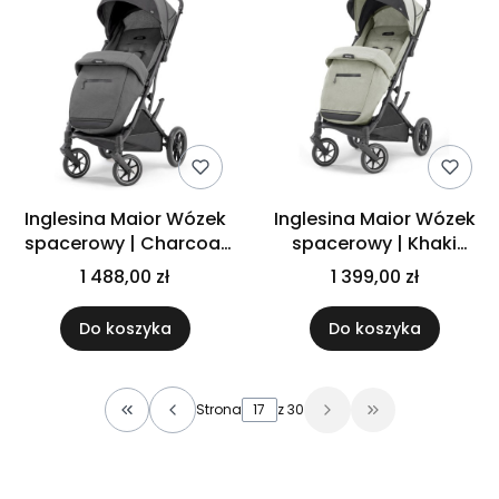
Inglesina Maior Wózek
Inglesina Maior Wózek
spacerowy | Charcoal
spacerowy | Khaki
Grey
Beige
1 488,00 zł
1 399,00 zł
Do koszyka
Do koszyka
Strona
z 30
Wróć do pierwszej strony z produktami
Przejdź do osta