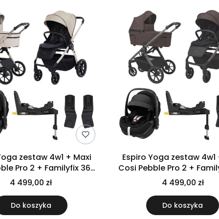
a zestaw 4w1 + Maxi
Espiro Yoga zestaw 4w1 + Maxi
ble Pro 2 + Familyfix 360
Cosi Pebble Pro 2 + Famil
o | 119 Assana Lotos
Pro | 208 Essence Of Ch
4 499,00 zł
4 499,00 zł
Do koszyka
Do koszyka