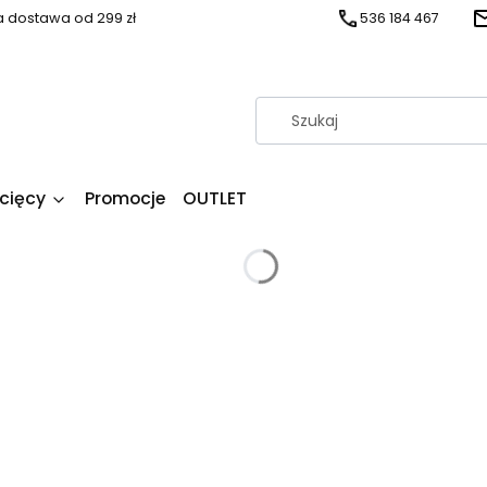
dostawa od 299 zł
536 184 467
ecięcy
Promocje
OUTLET
i
produktów