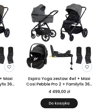
Espiro Yoga zestaw 4w1 + Maxi
yfix 360
Cosi Pebble Pro 2 + Familyfix 360
e
Pro | 117 Grey Zen
4 499,00 zł
Do koszyka