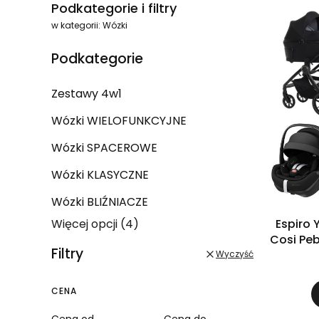
Podkategorie i filtry
w kategorii: Wózki
Podkategorie
Zestawy 4w1
Wózki WIELOFUNKCYJNE
Wózki SPACEROWE
Wózki KLASYCZNE
Wózki BLIŹNIACZE
Więcej opcji (4)
Espiro Yog
Cosi Peb
Filtry
Pr
Wyczyść
CENA
Cena od
Cena do