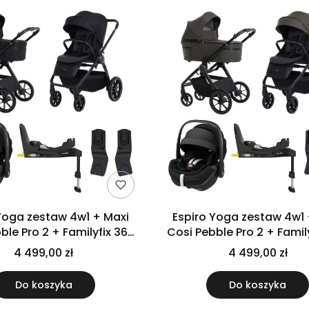
a zestaw 4w1 + Maxi
Espiro Yoga zestaw 4w1 + Maxi
ble Pro 2 + Familyfix 360
Cosi Pebble Pro 2 + Famil
o | 111 Calm Evening
Pro | 114 Life Balanc
4 499,00 zł
4 499,00 zł
Do koszyka
Do koszyka