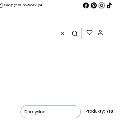
sklep@eurowozki.pl
Produkty w k
Wyczyść
Szukaj
Produkty:
710
Domyślne