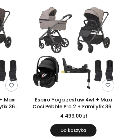
Espiro Yoga zestaw 4w1 + Maxi
yfix 360
Cosi Pebble Pro 2 + Familyfix 360
ocolate
Pro | 209 Meditation Breze
4 499,00 zł
Do koszyka