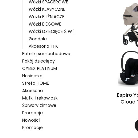
Wózki SPACEROWE
Wózki KLASYCZNE
Wózki BLIŹNIACZE
Wózki BIEGOWE
Wózki DZIECIĘCE 2 W 1
Gondole
Akcesoria TFK
Foteliki samochodowe
Pokój dziecięcy
CYBEX PLATINUM
Nosidełka
Strefa HOME
Akcesoria
Espiro Yoga 
Mufki i rękawiczki
Cloud 
Śpiwory zimowe
Promocje
Nowości
Promocje
Koniec menu