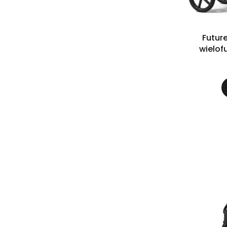
Futur
wielofu