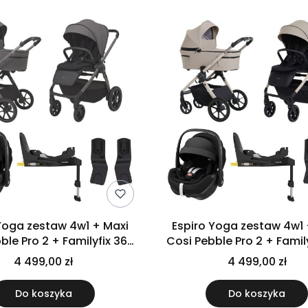
a zestaw 4w1 + Maxi
Espiro Yoga zestaw 4w1 + Maxi
ble Pro 2 + Familyfix 360
Cosi Pebble Pro 2 + Famil
Pro | 217 Gray Zen
Pro | 219 Assana Lot
4 499,00 zł
4 499,00 zł
Do koszyka
Do koszyka