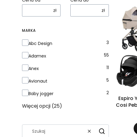
zł
zł
MARKA
Marka
3
Abc Design
55
Adamex
11
Anex
5
Avionaut
2
Baby jogger
Espiro Yog
Cosi Peb
Więcej opcji (25)
Pr
Wyczyść
Szukaj