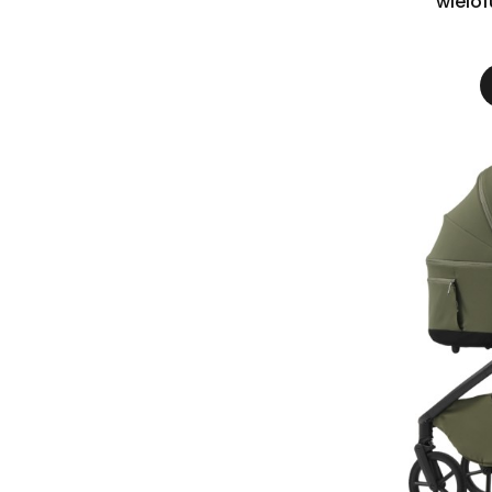
wielof