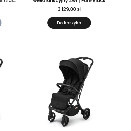
ential
wielofunkcyjny 2w1 | Pure Black
3 129,00 zł
Do koszyka