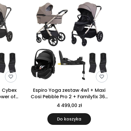
Espiro Yoga zestaw 4w1 + Maxi
ower of
Cosi Pebble Pro 2 + Familyfix 360
Pro | 109 Meditation Breze
4 499,00 zł
Do koszyka