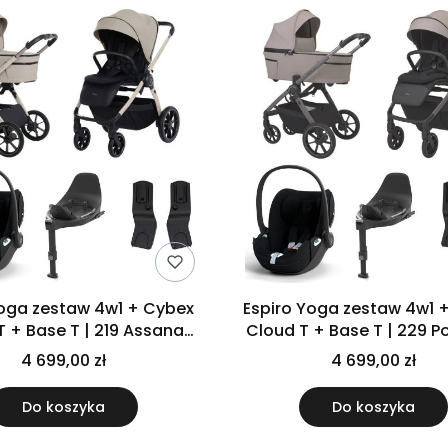
zestaw 4w1 + Cybex
Espiro Yoga zestaw 4w1 + Cybex
T + Base T | 219 Assana
Cloud T + Base T | 229 P
Lotos
Nature
4 699,00 zł
4 699,00 zł
Do koszyka
Do koszyka