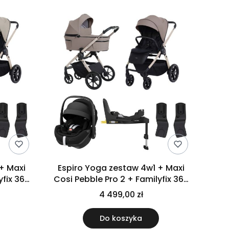
Espiro Yoga zestaw 4w1 + Maxi
yfix 360
Cosi Pebble Pro 2 + Familyfix 360
os
Pro | 229 Power of Nature
4 499,00 zł
Do koszyka