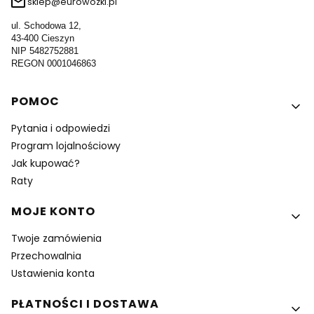
sklep@eurowozki.pl
ul. Schodowa 12,
43-400 Cieszyn
NIP 5482752881
REGON 0001046863
Linki w stopce
POMOC
Pytania i odpowiedzi
Program lojalnościowy
Jak kupować?
Raty
MOJE KONTO
Twoje zamówienia
Przechowalnia
Ustawienia konta
PŁATNOŚCI I DOSTAWA