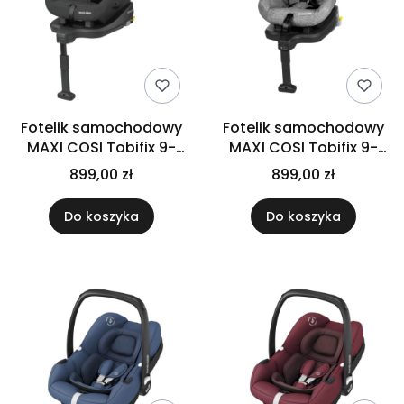
Fotelik samochodowy
Fotelik samochodowy
MAXI COSI Tobifix 9-
MAXI COSI Tobifix 9-
18kg | Black Grid
18kg | Nomad Grey
899,00 zł
899,00 zł
Do koszyka
Do koszyka