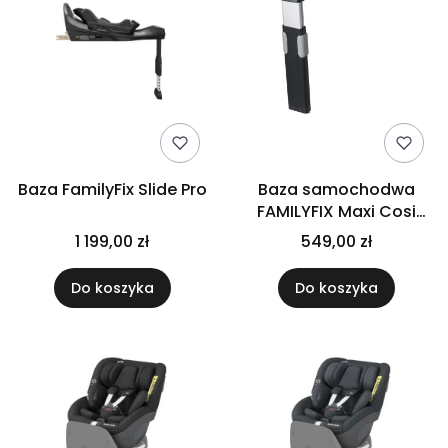
Baza FamilyFix Slide Pro
Baza samochodwa
FAMILYFIX Maxi Cosi
Isofix
1 199,00 zł
549,00 zł
Do koszyka
Do koszyka