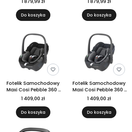
1 879,99 zł
1 879,99 zł
Do koszyka
Do koszyka
Fotelik Samochodowy
Fotelik Samochodowy
Maxi Cosi Pebble 360 |
Maxi Cosi Pebble 360 |
0-13kg | Essential Black
0-13kg | Essential
1 409,00 zł
1 409,00 zł
Graphite
Do koszyka
Do koszyka