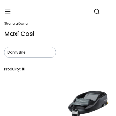
Produ
Otwórz wy
Strona główna
Maxi Cosi
Domyślne
Produkty:
81
Lista produktów