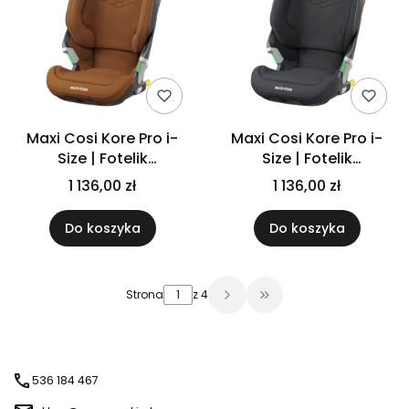
Maxi Cosi Kore Pro i-
Maxi Cosi Kore Pro i-
Size | Fotelik
Size | Fotelik
samochodowy 15-36kg
samochodowy 15-36kg
1 136,00 zł
1 136,00 zł
| Authentic Cognac
| Authentic Graphite
Do koszyka
Do koszyka
Strona
z 4
Przejdź do ostatniej 
536 184 467