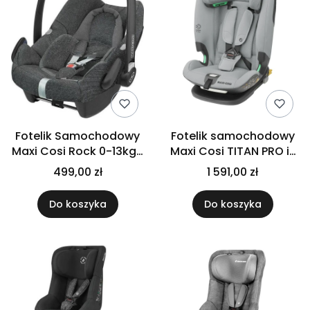
Fotelik Samochodowy
Fotelik samochodowy
Maxi Cosi Rock 0-13kg |
Maxi Cosi TITAN PRO i-
Sprankling Grey
SIZE| 9-36kg |
499,00 zł
1 591,00 zł
Authentic Grey
Do koszyka
Do koszyka