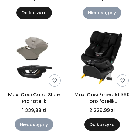
| Black Onyx
| Copper Terra
Do koszyka
Niedostępny
Maxi Cosi Coral Slide
Maxi Cosi Emerald 360
Pro fotelik
pro fotelik
samochodowy 0-13 kg
samochodowy | 0 - 36
1 339,99 zł
2 229,99 zł
| Sapphire Sand
kg | Authentic Black
Niedostępny
Do koszyka