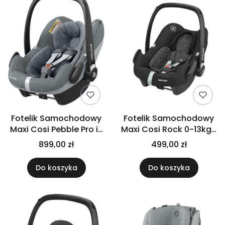
Fotelik Samochodowy
Fotelik Samochodowy
Maxi Cosi Pebble Pro i-
Maxi Cosi Rock 0-13kg |
Size 0-13 kg | Essential
Black Grid
899,00 zł
499,00 zł
Grey
Do koszyka
Do koszyka