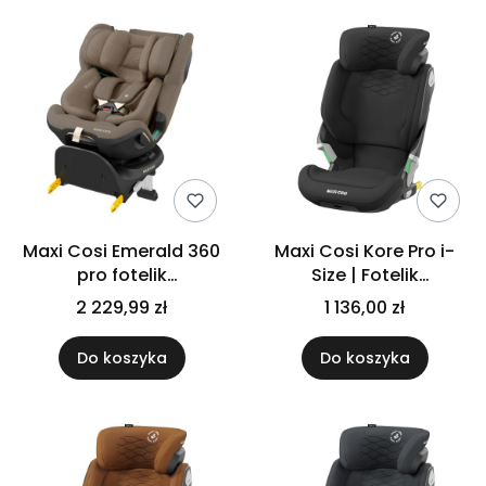
Maxi Cosi Emerald 360
Maxi Cosi Kore Pro i-
pro fotelik
Size | Fotelik
samochodowy | 0 - 36
samochodowy 15-36kg
2 229,99 zł
1 136,00 zł
kg | Authentic Truffle
| Authentic Black
Do koszyka
Do koszyka