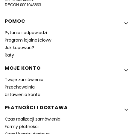
REGON 0001046863
Linki w stopce
POMOC
Pytania i odpowiedzi
Program lojalnościowy
Jak kupować?
Raty
MOJE KONTO
Twoje zamówienia
Przechowalnia
Ustawienia konta
PŁATNOŚCI I DOSTAWA
Czas realizacji zamówienia
Formy płatności
Czas i koszty dostawy