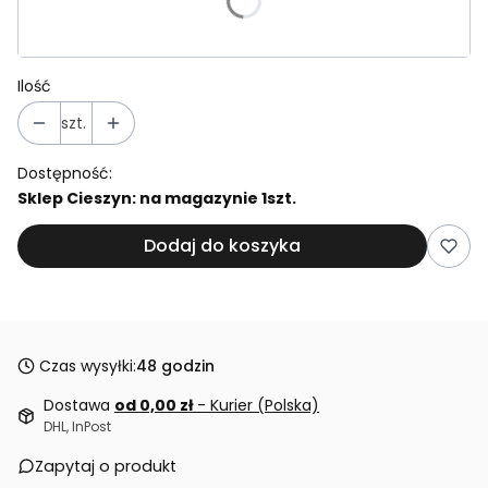
Poszczególne warianty mogą różnić się ceną
Ilość
szt.
Dostępność:
Sklep Cieszyn: na magazynie 1szt.
Dodaj do koszyka
Czas wysyłki:
48 godzin
Dostawa
od 0,00 zł
- Kurier (Polska)
DHL, InPost
Zapytaj o produkt