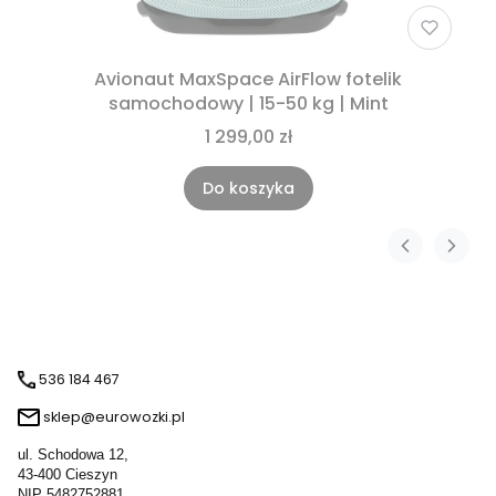
Avionaut MaxSpace AirFlow fotelik
samochodowy | 15-50 kg | Mint
1 299,00 zł
Do koszyka
536 184 467
sklep@eurowozki.pl
ul. Schodowa 12,
43-400 Cieszyn
NIP 5482752881