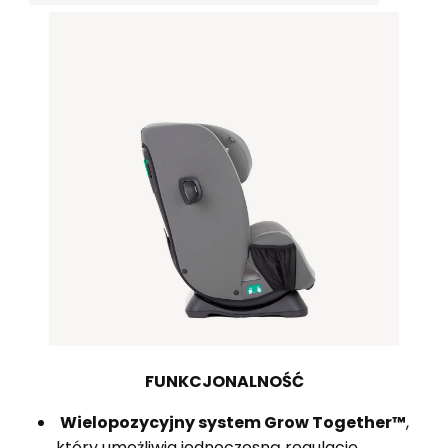
FUNKCJONALNOŚĆ
Wielopozycyjny system Grow Together™
,
który umożliwia jednoczesną regulację