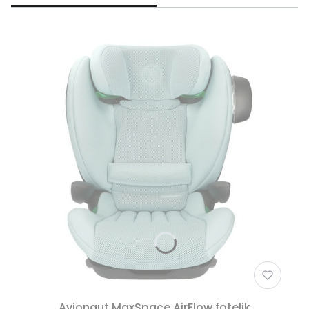
Avionaut MaxSpace AirFlow fotelik