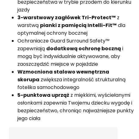
bezpieczeństwa w trybie przodem do kierunku
jazdy
3-warstwowy zagłówek Tri-Protect™
z
warstwą
pianki z pamięcią Intelli-Fit™
dla
optymalnej ochrony bocznej
Ochraniacze Guard Surround Safety™
zapewniają
dodatkową ochronę boczną
i
mogą być indywidualnie aktywowane, aby
zaoszczędzić miejsce w pojeździe
Wzmocniona stalowo wewnętrzna
skorupa
zwiększa integralność strukturalną
fotelika samochodowego
5-punktowa uprząż
z miękkimi, wyściełanymi
osłonkami zapewnia Twojemu dziecku wygodę i
bezpieczeństwo, chroniąc najważniejsze punkty
jego ciała