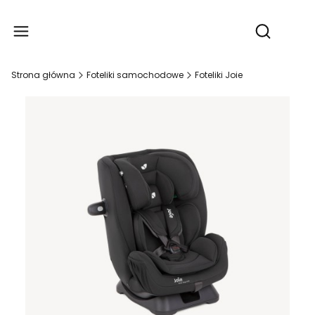
Produ
Otwórz wy
Strona główna
Foteliki samochodowe
Foteliki Joie