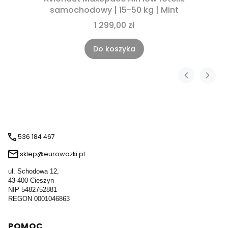
samochodowy | 15-50 kg | Mint
1 299,00 zł
Do koszyka
536 184 467
sklep@eurowozki.pl
ul. Schodowa 12,
43-400 Cieszyn
NIP 5482752881
REGON 0001046863
Linki w stopce
POMOC