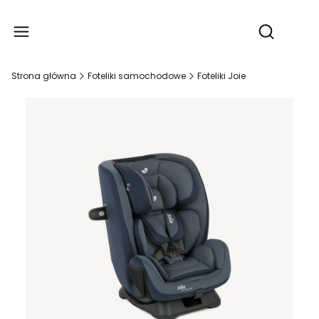
Produ
Otwórz wy
Strona główna
Foteliki samochodowe
Foteliki Joie