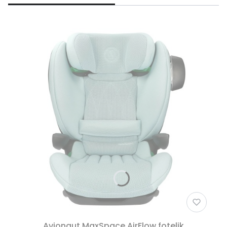
Avionaut MaxSpace AirFlow fotelik