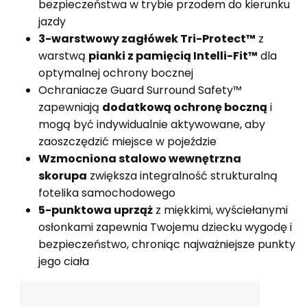
bezpieczeństwa w trybie przodem do kierunku
jazdy
3-warstwowy zagłówek Tri-Protect™
z
warstwą
pianki z pamięcią Intelli-Fit™
dla
optymalnej ochrony bocznej
Ochraniacze Guard Surround Safety™
zapewniają
dodatkową ochronę boczną
i
mogą być indywidualnie aktywowane, aby
zaoszczędzić miejsce w pojeździe
Wzmocniona stalowo wewnętrzna
skorupa
zwiększa integralność strukturalną
fotelika samochodowego
5-punktowa uprząż
z miękkimi, wyściełanymi
osłonkami zapewnia Twojemu dziecku wygodę i
bezpieczeństwo, chroniąc najważniejsze punkty
jego ciała