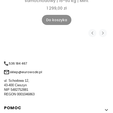
samochodowy | 15-50 kg | Mint
1 299,00 zł
Do koszyka
536 184 467
sklep@eurowozki.pl
ul. Schodowa 12,
43-400 Cieszyn
NIP 5482752881
REGON 0001046863
Linki w stopce
POMOC