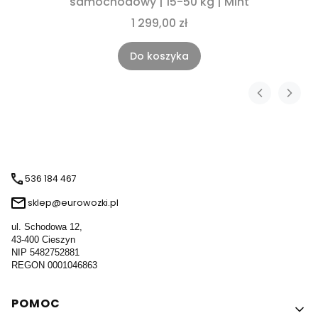
samochodowy | 15-50 kg | Mint
1 299,00 zł
Do koszyka
536 184 467
sklep@eurowozki.pl
ul. Schodowa 12,
43-400 Cieszyn
NIP 5482752881
REGON 0001046863
Linki w stopce
POMOC