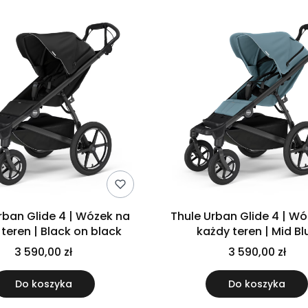
rban Glide 4 | Wózek na
Thule Urban Glide 4 | W
teren | Black on black
każdy teren | Mid Bl
3 590,00 zł
3 590,00 zł
Do koszyka
Do koszyka