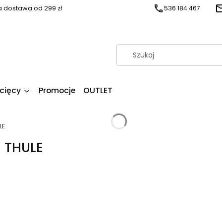
dostawa od 299 zł
536 184 467
ecięcy
Promocje
OUTLET
LE
 THULE
produktów