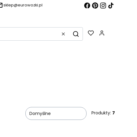
sklep@eurowozki.pl
Produkty w k
Wyczyść
Szukaj
Produkty:
7
Domyślne