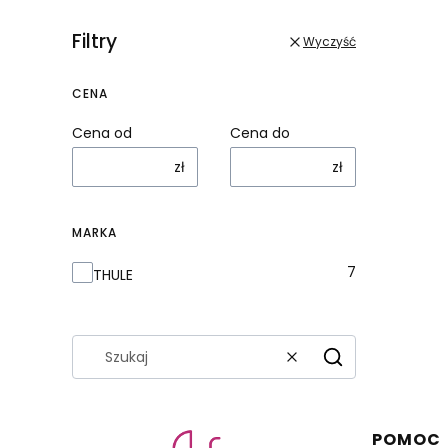
Filtry
Wyczyść
CENA
Cena od
Cena do
zł
zł
MARKA
Marka
7
THULE
Wyczyść
Szukaj
Linki 
POMOC