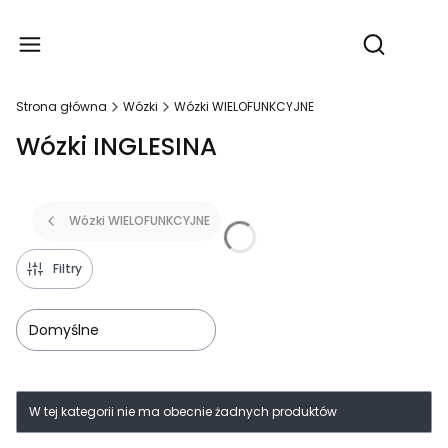
Produ
Otwórz wy
Strona główna
Wózki
Wózki WIELOFUNKCYJNE
Wózki INGLESINA
Wózki WIELOFUNKCYJNE
Filtry
Domyślne
Lista produktów
W tej kategorii nie ma obecnie żadnych produktów