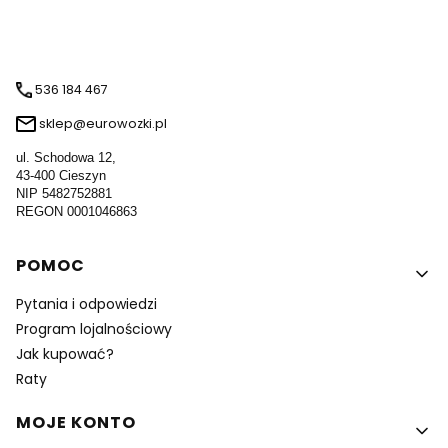
536 184 467
sklep@eurowozki.pl
ul. Schodowa 12,
43-400 Cieszyn
NIP 5482752881
REGON 0001046863
Linki w stopce
POMOC
Pytania i odpowiedzi
Program lojalnościowy
Jak kupować?
Raty
MOJE KONTO