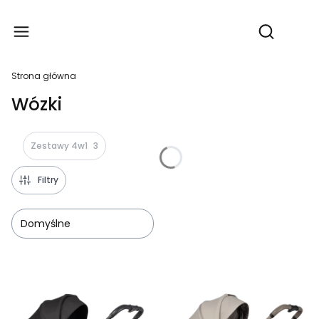
Produ
Otwórz wy
Strona główna
Wózki
Zestawy 4w1
3
Filtry
Domyślne
Lista produktów