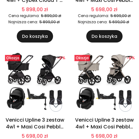
4w1 + Cybex Cloud T +
4w1 + Maxi Cosi Pebble
Base T | Sand
Pro 2 + Familyfix 360
5 898,00 zł
5 698,00 zł
Pro | Aloe
Cena regularna:
5 899,00 zł
Cena regularna:
5 699,00 zł
Najniższa cena:
5 899,00 zł
Najniższa cena:
5 699,00 zł
Do koszyka
Do koszyka
Okazja
-0%
Okazja
-0%
Venicci Upline 3 zestaw
Venicci Upline 3 zestaw
4w1 + Maxi Cosi Pebble
4w1 + Maxi Cosi Pebble
Pro 2 + Familyfix 360
Pro 2 + Familyfix 360
5 698,00 zł
5 698,00 zł