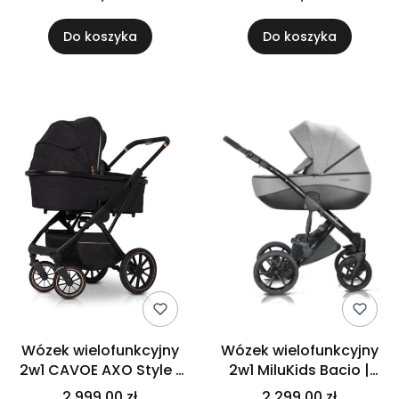
Do koszyka
Do koszyka
Wózek wielofunkcyjny
Wózek wielofunkcyjny
2w1 CAVOE AXO Style |
2w1 MiluKids Bacio |
METEORITE
bac 13
2 999,00 zł
2 299,00 zł