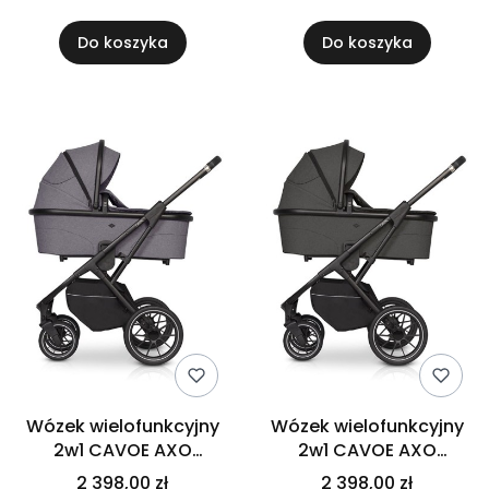
Encore
Do koszyka
Do koszyka
Wózek wielofunkcyjny
Wózek wielofunkcyjny
2w1 CAVOE AXO
2w1 CAVOE AXO
Comfort | PLUM
Comfort | SHADOW
2 398,00 zł
2 398,00 zł