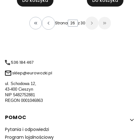
Do koszyka
Do koszyka
Strona
z 30
Wróć do pierwszej strony z produktami
Przejdź do osta
536 184 467
sklep@eurowozki.pl
ul. Schodowa 12,
43-400 Cieszyn
NIP 5482752881
REGON 0001046863
Linki w stopce
POMOC
Pytania i odpowiedzi
Program lojalnościowy