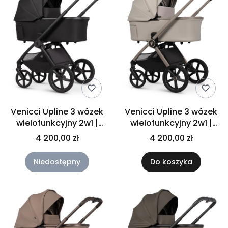
Venicci Upline 3 wózek
Venicci Upline 3 wózek
wielofunkcyjny 2w1 |
wielofunkcyjny 2w1 |
Onyx
Pebble
4 200,00 zł
4 200,00 zł
Niedostępny
Do koszyka