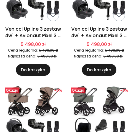
Venicci Upline 3 zestaw
Venicci Upline 3 zestaw
4w1 + Avionaut Pixel 3 +
4w1 + Avionaut Pixel 3 +
IQ Orbit | Aloe
IQ Orbit | Onyx
5 498,00 zł
5 498,00 zł
Cena regularna:
5 499,00 zł
Cena regularna:
5 499,00 zł
Najniższa cena:
5 499,00 zł
Najniższa cena:
5 499,00 zł
Do koszyka
Do koszyka
Okazja
-0%
Okazja
-0%