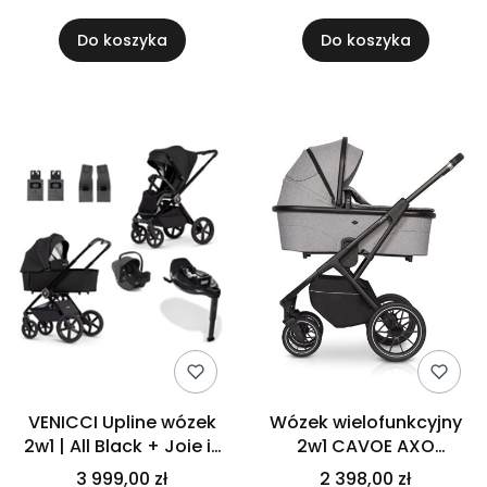
Size | Black + Baza
Dock 2 + adaptery
Do koszyka
Do koszyka
VENICCI Upline wózek
Wózek wielofunkcyjny
2w1 | All Black + Joie i-
2w1 CAVOE AXO
Snug 2 + Baza 360
Comfort | FROST
3 999,00 zł
2 398,00 zł