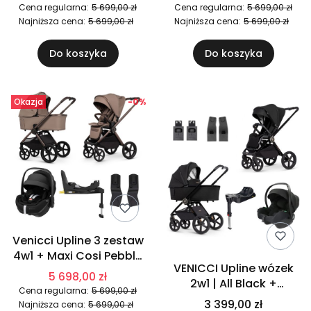
Pro | Onyx
Pro | Pebble
Cena regularna:
5 699,00 zł
Cena regularna:
5 699,00 zł
Najniższa cena:
5 699,00 zł
Najniższa cena:
5 699,00 zł
Do koszyka
Do koszyka
Okazja
-0%
Venicci Upline 3 zestaw
4w1 + Maxi Cosi Pebble
VENICCI Upline wózek
Pro 2 + Familyfix 360
5 698,00 zł
2w1 | All Black +
Pro | Sand
Cena regularna:
5 699,00 zł
Avionaut Cosmo 2.0 I-
3 399,00 zł
Najniższa cena:
5 699,00 zł