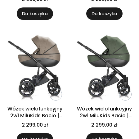
Do koszyka
Do koszyka
Wózek wielofunkcyjny
Wózek wielofunkcyjny
2w1 MiluKids Bacio |
2w1 MiluKids Bacio |
bac 14
bac 17
2 299,00 zł
2 299,00 zł