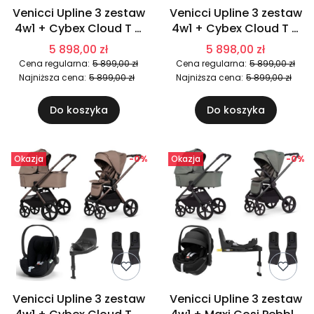
Venicci Upline 3 zestaw
Venicci Upline 3 zestaw
4w1 + Cybex Cloud T +
4w1 + Cybex Cloud T +
Base T | Onyx
Base T | Pebble
5 898,00 zł
5 898,00 zł
Cena regularna:
5 899,00 zł
Cena regularna:
5 899,00 zł
Najniższa cena:
5 899,00 zł
Najniższa cena:
5 899,00 zł
Do koszyka
Do koszyka
Okazja
-0%
Okazja
-0%
Venicci Upline 3 zestaw
Venicci Upline 3 zestaw