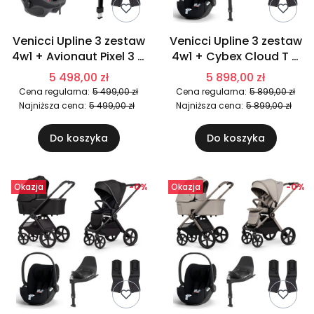
Venicci Upline 3 zestaw
Venicci Upline 3 zestaw
4w1 + Avionaut Pixel 3 +
4w1 + Cybex Cloud T +
IQ Orbit | Sand
Base T | Aloe
5 498,00 zł
5 898,00 zł
Cena regularna:
5 499,00 zł
Cena regularna:
5 899,00 zł
Najniższa cena:
5 499,00 zł
Najniższa cena:
5 899,00 zł
Do koszyka
Do koszyka
Okazja
-0%
Okazja
-0%