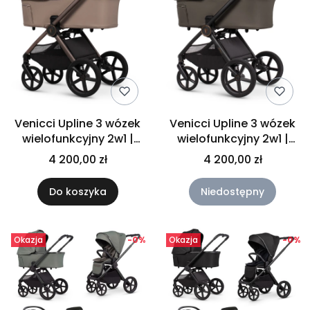
Venicci Upline 3 wózek
Venicci Upline 3 wózek
wielofunkcyjny 2w1 |
wielofunkcyjny 2w1 |
Sand
Truffle
4 200,00 zł
4 200,00 zł
Do koszyka
Niedostępny
Okazja
-0%
Okazja
-0%