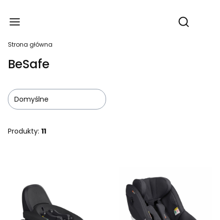
Produ
Otwórz wy
Strona główna
BeSafe
Domyślne
Produkty:
11
Lista produktów