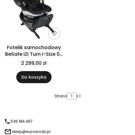
Fotelik samochodowy
BeSafe iZi Turn i-Size 0-
18kg | Czarny Cab
2 299,00 zł
Do koszyka
Strona
z 1
536 184 467
sklep@eurowozki.pl