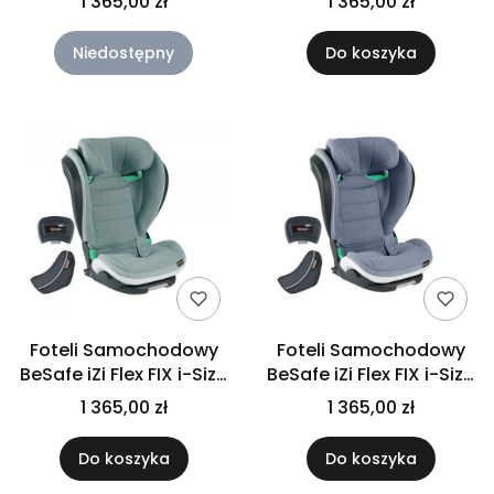
1 365,00 zł
1 365,00 zł
Melange
Melange
Niedostępny
Do koszyka
Foteli Samochodowy
Foteli Samochodowy
BeSafe iZi Flex FIX i-Size
BeSafe iZi Flex FIX i-Size
15-36kg | Morska Zieleń
15-36kg | Niebieski
1 365,00 zł
1 365,00 zł
Melange
Melange
Do koszyka
Do koszyka