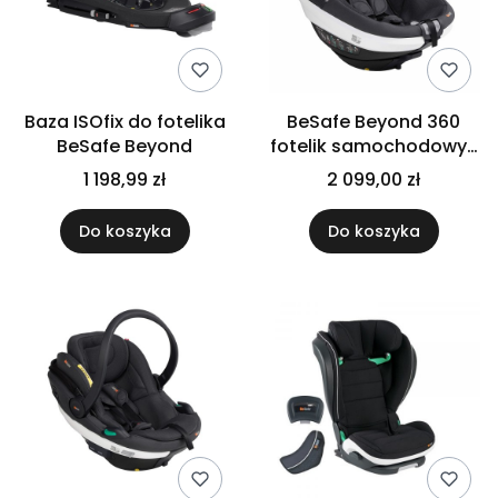
Baza ISOfix do fotelika
BeSafe Beyond 360
BeSafe Beyond
fotelik samochodowy |
6m - 22 kg | Antracyt
1 198,99 zł
2 099,00 zł
Mesh
Do koszyka
Do koszyka