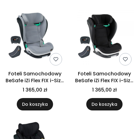
Foteli Samochodowy
Foteli Samochodowy
BeSafe iZi Flex FIX i-Size
BeSafe iZi Flex FIX i-Size
15-36kg | Peak Mesh
15-36kg |
1 365,00 zł
1 365,00 zł
Samochodowa
Harmonia
Do koszyka
Do koszyka