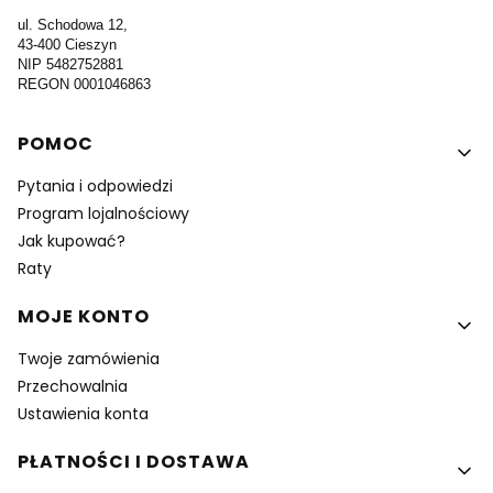
ul. Schodowa 12,
43-400 Cieszyn
NIP 5482752881
REGON 0001046863
Linki w stopce
POMOC
Pytania i odpowiedzi
Program lojalnościowy
Jak kupować?
Raty
MOJE KONTO
Twoje zamówienia
Przechowalnia
Ustawienia konta
PŁATNOŚCI I DOSTAWA