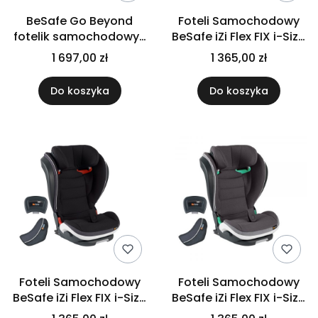
BeSafe Go Beyond
Foteli Samochodowy
fotelik samochodowy |
BeSafe iZi Flex FIX i-Size
0-13 kg | Antracyt Mesh
15-36kg | Czarny Cab
1 697,00 zł
1 365,00 zł
Do koszyka
Do koszyka
Foteli Samochodowy
Foteli Samochodowy
BeSafe iZi Flex FIX i-Size
BeSafe iZi Flex FIX i-Size
15-36kg | Czarny
15-36kg | Metallic