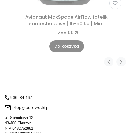
Avionaut MaxSpace AirFlow fotelik
samochodowy | 15-50 kg | Mint
1 299,00 zł
Do koszyka
536 184 467
sklep@eurowozki.pl
ul. Schodowa 12,
43-400 Cieszyn
NIP 5482752881