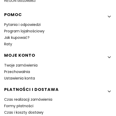
REGON 0001046863
Linki w stopce
POMOC
Pytania i odpowiedzi
Program lojalnościowy
Jak kupować?
Raty
MOJE KONTO
Twoje zamówienia
Przechowalnia
Ustawienia konta
PŁATNOŚCI I DOSTAWA
Czas realizacji zamówienia
Formy płatności
Czas i koszty dostawy