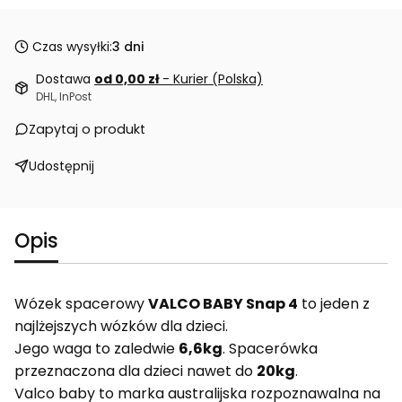
Czas wysyłki:
3 dni
Dostawa
od 0,00 zł
- Kurier (Polska)
DHL, InPost
Zapytaj o produkt
Udostępnij
Opis
Wózek spacerowy
VALCO BABY Snap 4
to jeden z
najlżejszych wózków dla dzieci.
Jego waga to zaledwie
6,6kg
. Spacerówka
przeznaczona dla dzieci nawet do
20kg
.
Valco baby to marka australijska rozpoznawalna na