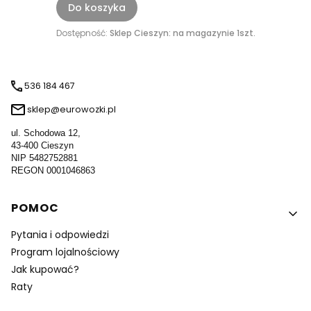
Do koszyka
Dostępność:
Sklep Cieszyn: na magazynie 1szt.
536 184 467
sklep@eurowozki.pl
ul. Schodowa 12,
43-400 Cieszyn
NIP 5482752881
REGON 0001046863
Linki w stopce
POMOC
Pytania i odpowiedzi
Program lojalnościowy
Jak kupować?
Raty