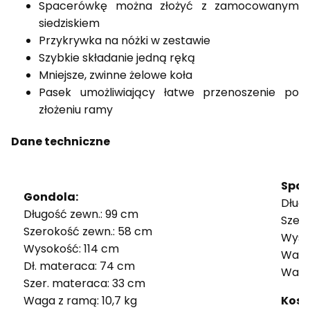
Spacerówkę można złożyć z zamocowanym
siedziskiem
Przykrywka na nóżki w zestawie
Szybkie składanie jedną ręką
Mniejsze, zwinne żelowe koła
Pasek umożliwiający łatwe przenoszenie po
złożeniu ramy
Dane techniczne
Spac
Gondola:
Dług
Długość zewn.: 99 cm
Szer
Szerokość zewn.: 58 cm
Wyso
Wysokość: 114 cm
Waga 
Dł. materaca: 74 cm
Waga 
Szer. materaca: 33 cm
Waga z ramą: 10,7 kg
Kosz