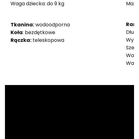
Waga dziecka: do 9 kg
Max. 
Rama
Tkanina:
wodoodporna
Dług
Koła
: bezdętkowe
Wyso
Rączka:
teleskopowa
Szer
Waga 
Waga 