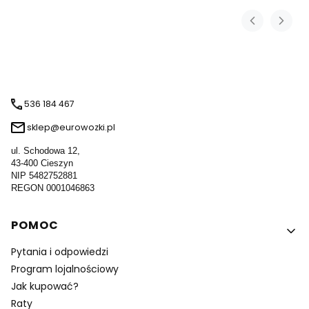
536 184 467
sklep@eurowozki.pl
ul. Schodowa 12,
43-400 Cieszyn
NIP 5482752881
REGON 0001046863
Linki w stopce
POMOC
Pytania i odpowiedzi
Program lojalnościowy
Jak kupować?
Raty