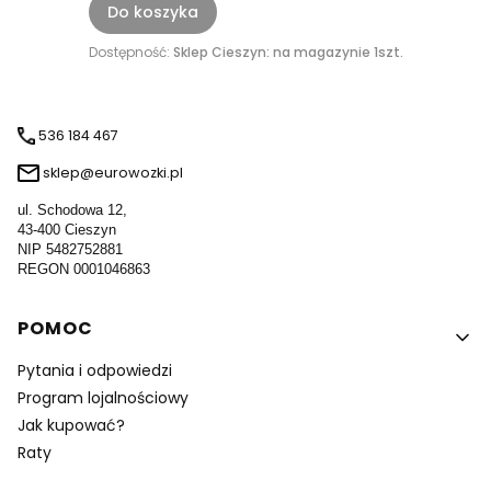
Do koszyka
Dostępność:
Sklep Cieszyn: na magazynie 1szt.
536 184 467
sklep@eurowozki.pl
ul. Schodowa 12,
43-400 Cieszyn
NIP 5482752881
REGON 0001046863
Linki w stopce
POMOC
Pytania i odpowiedzi
Program lojalnościowy
Jak kupować?
Raty