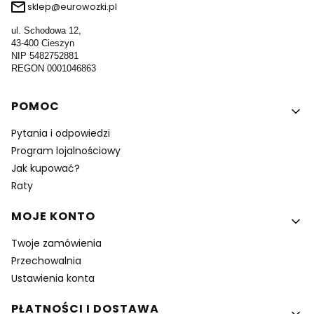
sklep@eurowozki.pl
ul. Schodowa 12,
43-400 Cieszyn
NIP 5482752881
REGON 0001046863
Linki w stopce
POMOC
Pytania i odpowiedzi
Program lojalnościowy
Jak kupować?
Raty
MOJE KONTO
Twoje zamówienia
Przechowalnia
Ustawienia konta
PŁATNOŚCI I DOSTAWA