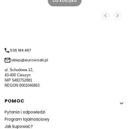
Do koszyka
536 184 467
sklep@eurowozki.pl
ul. Schodowa 12,
43-400 Cieszyn
NIP 5482752881
REGON 0001046863
Linki w stopce
POMOC
Pytania i odpowiedzi
Program lojalnościowy
Jak kupować?