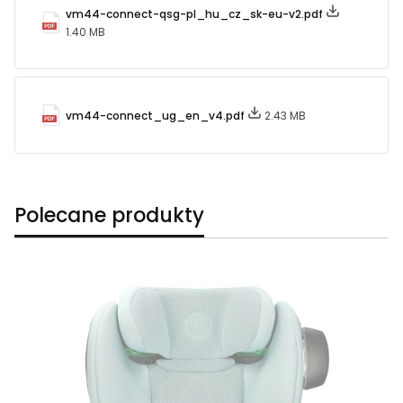
vm44-connect-qsg-pl_hu_cz_sk-eu-v2.pdf
1.40 MB
vm44-connect_ug_en_v4.pdf
2.43 MB
Polecane produkty