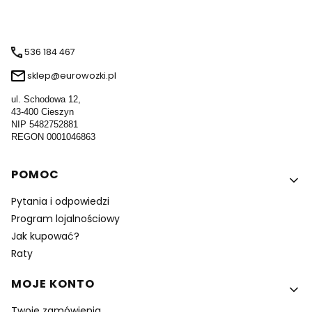
536 184 467
sklep@eurowozki.pl
ul. Schodowa 12,
43-400 Cieszyn
NIP 5482752881
REGON 0001046863
Linki w stopce
POMOC
Pytania i odpowiedzi
Program lojalnościowy
Jak kupować?
Raty
MOJE KONTO
Twoje zamówienia