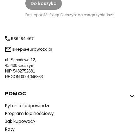
Do koszyka
Dostępność:
Sklep Cieszyn: na magazynie 1szt.
536 184 467
sklep@eurowozki.pl
ul. Schodowa 12,
43-400 Cieszyn
NIP 5482752881
REGON 0001046863
Linki w stopce
POMOC
Pytania i odpowiedzi
Program lojalnościowy
Jak kupować?
Raty