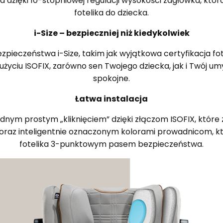
 dzięki 10-stopniowej regulacji wysokości zagłówka, któ
fotelika do dziecka.
i-Size – bezpieczniej niż kiedykolwiek
pieczeństwa i-Size, takim jak wyjątkowa certyfikacja fo
 użyciu ISOFIX, zarówno sen Twojego dziecka, jak i Twój 
spokojne.
Łatwa instalacja
nym prostym „kliknięciem” dzięki złączom ISOFIX, które z
oraz inteligentnie oznaczonym kolorami prowadnicom, któ
fotelika 3-punktowym pasem bezpieczeństwa.