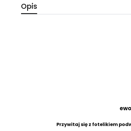
Opis
ewol
Przywitaj się z fotelikiem po