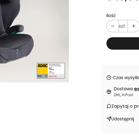
Ilość
szt.
Czas wysyłki
Dostawa
od
DHL, InPost
Zapytaj o p
Udostępnij