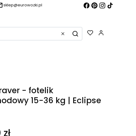
sklep@eurowozki.pl
Produkty w k
Wyczyść
Szukaj
raver - fotelik
dowy 15-36 kg | Eclipse
 zł