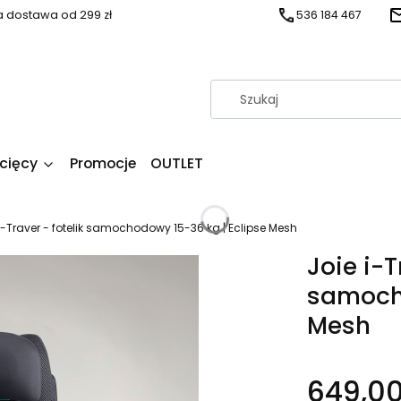
dostawa od 299 zł
536 184 467
ecięcy
Promocje
OUTLET
i-Traver - fotelik samochodowy 15-36 kg | Eclipse Mesh
Joie i-T
samocho
Mesh
649,00