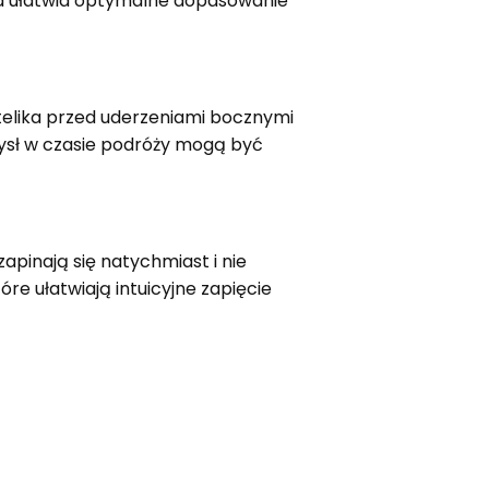
ra ułatwia optymalne dopasowanie
telika przed uderzeniami bocznymi
umysł w czasie podróży mogą być
apinają się natychmiast i nie
re ułatwiają intuicyjne zapięcie