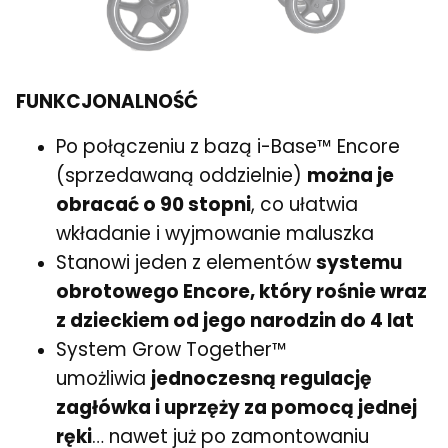
FUNKCJONALNOŚĆ
Po połączeniu z bazą i-Base™ Encore
(sprzedawaną oddzielnie)
można je
obracać o 90 stopni
, co ułatwia
wkładanie i wyjmowanie maluszka
Stanowi jeden z elementów
systemu
obrotowego Encore, który rośnie wraz
z dzieckiem od jego narodzin do 4 lat
System Grow Together™
umożliwia
jednoczesną regulację
zagłówka i uprzęży za pomocą jednej
ręki
… nawet już po zamontowaniu