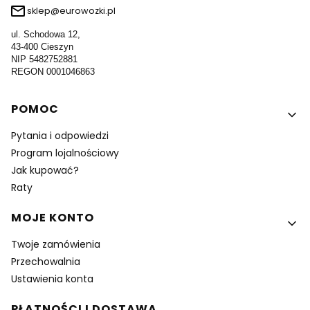
sklep@eurowozki.pl
ul. Schodowa 12,
43-400 Cieszyn
NIP 5482752881
REGON 0001046863
Linki w stopce
POMOC
Pytania i odpowiedzi
Program lojalnościowy
Jak kupować?
Raty
MOJE KONTO
Twoje zamówienia
Przechowalnia
Ustawienia konta
PŁATNOŚCI I DOSTAWA