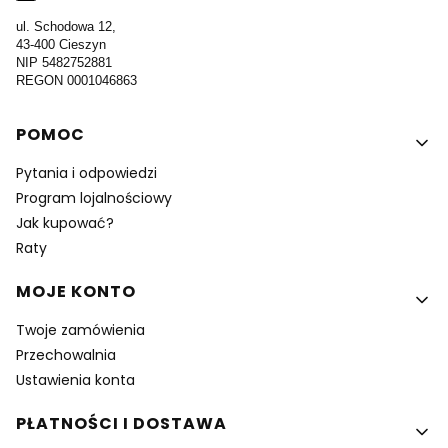
ul. Schodowa 12,
43-400 Cieszyn
NIP 5482752881
REGON 0001046863
Linki w stopce
POMOC
Pytania i odpowiedzi
Program lojalnościowy
Jak kupować?
Raty
MOJE KONTO
Twoje zamówienia
Przechowalnia
Ustawienia konta
PŁATNOŚCI I DOSTAWA