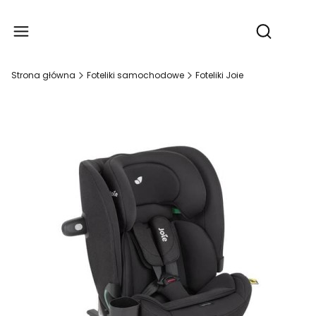
Produ
Otwórz wy
Strona główna
Foteliki samochodowe
Foteliki Joie