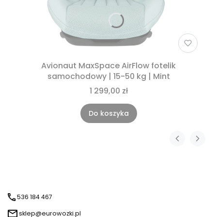
Avionaut MaxSpace AirFlow fotelik
samochodowy | 15-50 kg | Mint
1 299,00 zł
Do koszyka
536 184 467
sklep@eurowozki.pl