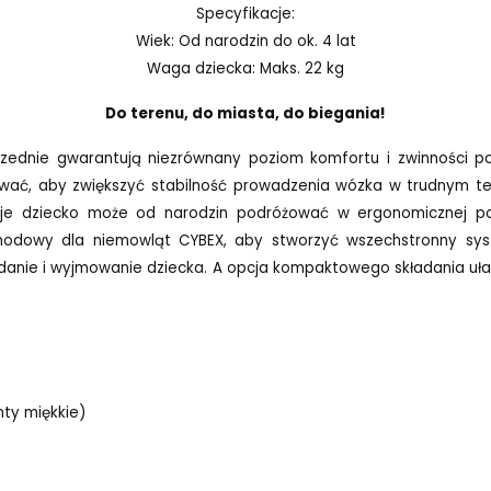
Specyfikacje:
Wiek: Od narodzin do ok. 4 lat
Waga dziecka: Maks. 22 kg
Do terenu, do miasta, do biegania!
ednie gwarantują niezrównany poziom komfortu i zwinności po
wać, aby zwiększyć stabilność prowadzenia wózka w trudnym te
e dziecko może od narodzin podróżować w ergonomicznej poz
hodowy dla niemowląt CYBEX, aby stworzyć wszechstronny sy
adanie i wyjmowanie dziecka. A opcja kompaktowego składania uła
nty miękkie)