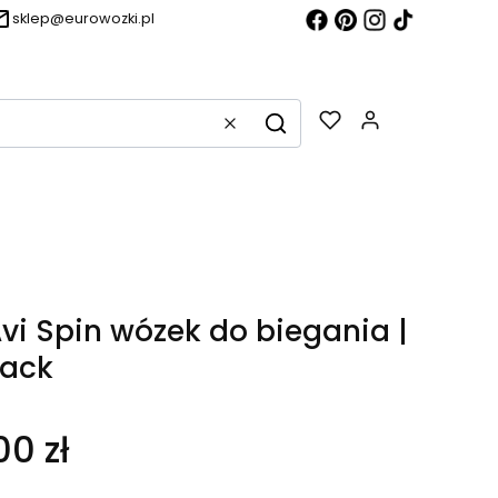
sklep@eurowozki.pl
Produkty w k
Wyczyść
Szukaj
vi Spin wózek do biegania |
lack
00 zł