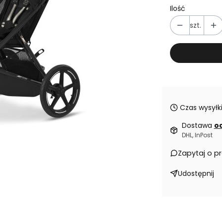
Ilość
szt.
Czas wysyłki
Dostawa
od
DHL, InPost
Zapytaj o p
Udostępnij