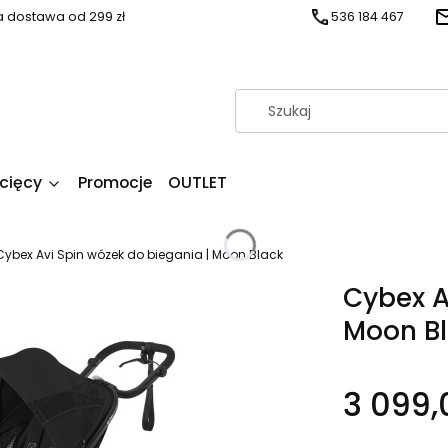
dostawa od 299 zł
536 184 467
ecięcy
Promocje
OUTLET
Cybex Avi Spin wózek do biegania | Moon Black
Cybex A
Moon B
3 099,