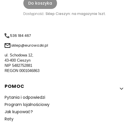
Do koszyka
Dostępność:
Sklep Cieszyn: na magazynie 1szt.
536 184 467
sklep@eurowozki.pl
ul. Schodowa 12,
43-400 Cieszyn
NIP 5482752881
REGON 0001046863
Linki w stopce
POMOC
Pytania i odpowiedzi
Program lojalnościowy
Jak kupować?
Raty