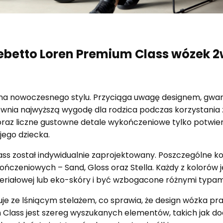
ebetto Loren Premium Class wózek 2
na nowoczesnego stylu. Przyciąga uwagę designem, gwa
wnia najwyższą wygodę dla rodzica podczas korzystania
raz liczne gustowne detale wykończeniowe tylko potwier
jego dziecka.
ss został indywidualnie zaprojektowany. Poszczególne k
kończeniowych – Sand, Gloss oraz Stella. Każdy z koloró
riałowej lub eko-skóry i być wzbogacone różnymi typami
je ze lśniącym stelażem, co sprawia, że design wózka p
Class jest szereg wyszukanych elementów, takich jak do