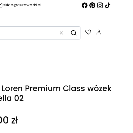
sklep@eurowozki.pl
Produkty w k
Wyczyść
Szukaj
 Loren Premium Class wózek
ella 02
0 zł