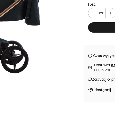
Ilość
szt.
Czas wysyłki
Dostawa
od
DHL, InPost
Zapytaj o p
Udostępnij