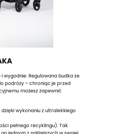
AKA
e i wygodnie. Regulowana budka ze
o podróży – chroniąc je przed
acyjnemu możesz zapewnić
 dzięki wykonaniu z ultralekkiego
ości pełnego recyklingu). Tak
 go jednym z najlżejszych w swojej