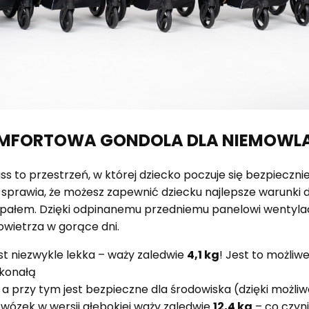
MFORTOWA GONDOLA DLA NIEMOWL
 to przestrzeń, w której dziecko poczuje się bezpieczni
sprawia, że możesz zapewnić dziecku najlepsze warunki d
upałem. Dzięki odpinanemu przedniemu panelowi wentyl
wietrza w gorące dni.
t niezwykle lekka – waży zaledwie
4,1 kg
! Jest to możliwe
skonałą
a przy tym jest bezpieczne dla środowiska (dzięki możliw
 wózek w wersji głębokiej waży zaledwie
12,4 kg
– co czyni