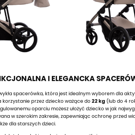
NKCJONALNA I ELEGANCKA SPACERÓ
wykła spacerówka, która jest idealnym wyborem dla akty
a korzystanie przez dziecko ważące do
22 kg
(lub do 4 ro
regulowanemu oparciu możesz ułożyć dziecko w jak najwygo
wana w szerokim zakresie, zapewniając ochronę przed wia
że dla starszych dzieci.