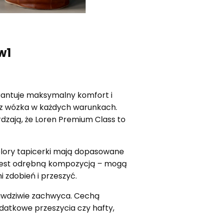
w1
rantuje maksymalny komfort i
 z wózka w każdych warunkach.
dzają, że Loren Premium Class to
olory tapicerki mają dopasowane
w jest odrębną kompozycją – mogą
 zdobień i przeszyć.
rawdziwie zachwyca. Cechą
datkowe przeszycia czy hafty,