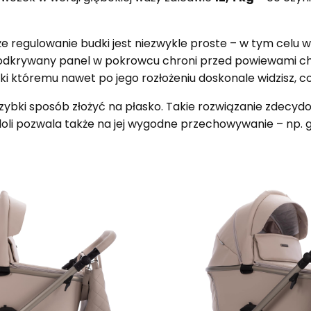
że regulowanie budki jest niezwykle proste – w tym celu 
 odkrywany panel w pokrowcu chroni przed powiewami ch
ki któremu nawet po jego rozłożeniu doskonale widzisz, c
bki sposób złożyć na płasko. Takie rozwiązanie zdecydo
doli pozwala także na jej wygodne przechowywanie – np. g