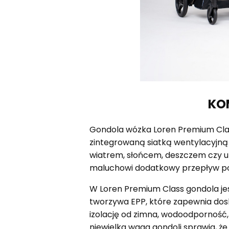
KO
Gondola wózka Loren Premium Class
zintegrowaną siatką wentylacyjną 
wiatrem, słońcem, deszczem czy 
maluchowi dodatkowy przepływ po
W Loren Premium Class gondola jes
tworzywa EPP, które zapewnia do
izolację od zimna, wodoodporność, 
niewielka waga gondoli sprawia, że