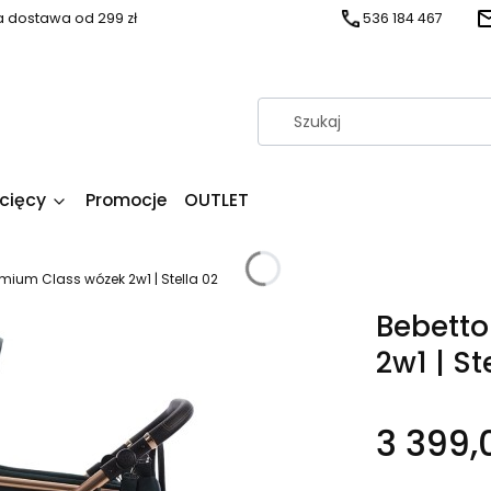
dostawa od 299 zł
536 184 467
ecięcy
Promocje
OUTLET
emium Class wózek 2w1 | Stella 02
Bebetto
2w1 | St
3 399,0