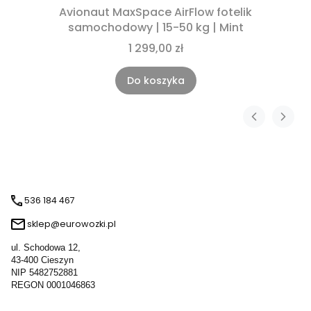
Avionaut MaxSpace AirFlow fotelik
samochodowy | 15-50 kg | Mint
1 299,00 zł
Do koszyka
536 184 467
sklep@eurowozki.pl
ul. Schodowa 12,
43-400 Cieszyn
NIP 5482752881
REGON 0001046863