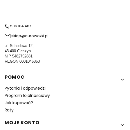
536 184 467
sklep@eurowozki.pl
ul. Schodowa 12,
43-400 Cieszyn
NIP 5482752881
REGON 0001046863
Linki w stopce
POMOC
Pytania i odpowiedzi
Program lojalnościowy
Jak kupować?
Raty
MOJE KONTO