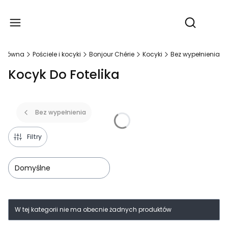
Produ
Otwórz wy
 główna
Pościele i kocyki
Bonjour Chérie
Kocyki
Bez wypełnienia
Kocyk Do Fotelika
Bez wypełnienia
Filtry
Domyślne
Lista produktów
W tej kategorii nie ma obecnie żadnych produktów