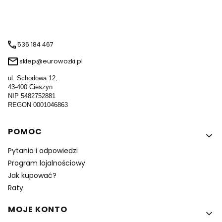
536 184 467
sklep@eurowozki.pl
ul. Schodowa 12,
43-400 Cieszyn
NIP 5482752881
REGON 0001046863
Linki w stopce
POMOC
Pytania i odpowiedzi
Program lojalnościowy
Jak kupować?
Raty
MOJE KONTO