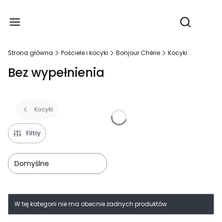
Produ
Otwórz wy
Strona główna
Pościele i kocyki
Bonjour Chérie
Kocyki
Bez wypełnienia
Kocyki
Filtry
Domyślne
Lista produktów
W tej kategorii nie ma obecnie żadnych produktów