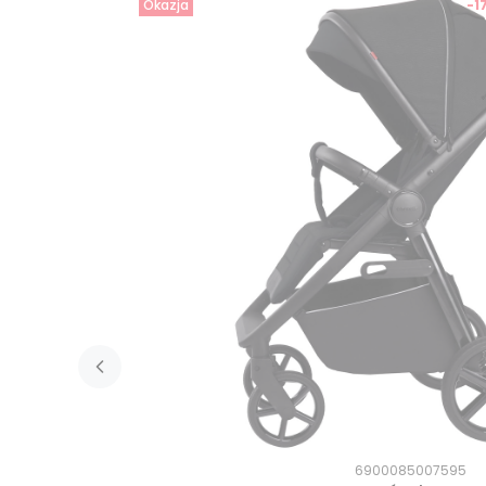
Okazja
-1
6900085007595