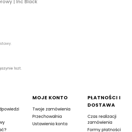
CARRELLO BRAVO SL wózek spacerowy | Inc Black
stawy.
azynie 1szt.
w stopce
MOJE KONTO
PŁATNOŚCI I
DOSTAWA
odpowiedzi
Twoje zamówienia
Przechowalnia
Czas realizacji
owy
zamówienia
Ustawienia konta
ać?
Formy płatności