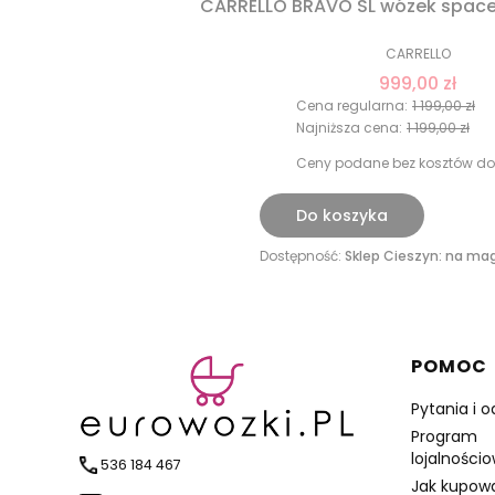
CARRELLO
999,00 zł
Cena regularna:
1 199,00 zł
Najniższa cena:
1 199,00 zł
Ceny podane bez kosztów do
Do koszyka
Dostępność:
Sklep Cieszyn: na mag
Linki 
POMOC
Pytania i 
Program
lojalności
536 184 467
Jak kupow