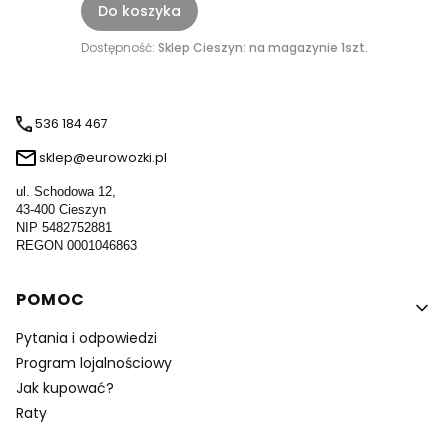
Do koszyka
Dostępność:
Sklep Cieszyn: na magazynie 1szt.
536 184 467
sklep@eurowozki.pl
ul. Schodowa 12,
43-400 Cieszyn
NIP 5482752881
REGON 0001046863
Linki w stopce
POMOC
Pytania i odpowiedzi
Program lojalnościowy
Jak kupować?
Raty