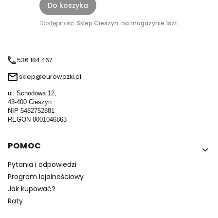
Do koszyka
Dostępność:
Sklep Cieszyn: na magazynie 1szt.
536 184 467
sklep@eurowozki.pl
ul. Schodowa 12,
43-400 Cieszyn
NIP 5482752881
REGON 0001046863
Linki w stopce
POMOC
Pytania i odpowiedzi
Program lojalnościowy
Jak kupować?
Raty