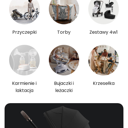
Przyczepki
Torby
Zestawy 4w1
Karmienie i
Bujaczki i
Krzesełka
laktacja
leżaczki