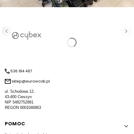
536 184 467
sklep@eurowozki.pl
ul. Schodowa 12,
43-400 Cieszyn
NIP 5482752881
REGON 0001046863
Linki w stopce
POMOC