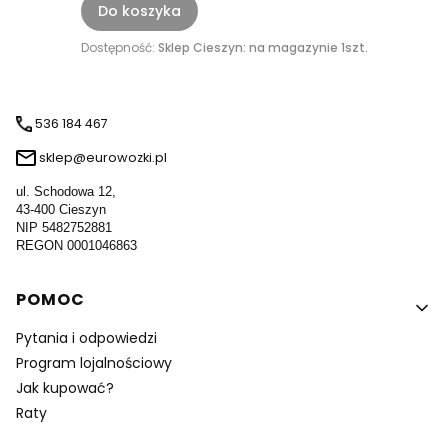
Do koszyka
Dostępność:
Sklep Cieszyn: na magazynie 1szt.
536 184 467
sklep@eurowozki.pl
ul. Schodowa 12,
43-400 Cieszyn
NIP 5482752881
REGON 0001046863
Linki w stopce
POMOC
Pytania i odpowiedzi
Program lojalnościowy
Jak kupować?
Raty