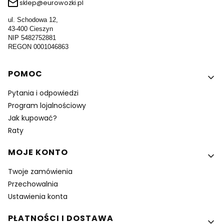
sklep@eurowozki.pl
ul. Schodowa 12,
43-400 Cieszyn
NIP 5482752881
REGON 0001046863
Linki w stopce
POMOC
Pytania i odpowiedzi
Program lojalnościowy
Jak kupować?
Raty
MOJE KONTO
Twoje zamówienia
Przechowalnia
Ustawienia konta
PŁATNOŚCI I DOSTAWA