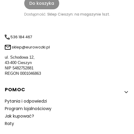
Do koszyka
Dostępność:
Sklep Cieszyn: na magazynie 1szt.
536 184 467
sklep@eurowozki.pl
ul. Schodowa 12,
43-400 Cieszyn
NIP 5482752881
REGON 0001046863
Linki w stopce
POMOC
Pytania i odpowiedzi
Program lojalnościowy
Jak kupować?
Raty