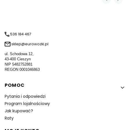
536 184 467
sklep@eurowozki.pl
ul. Schodowa 12,
43-400 Cieszyn
NIP 5482752881
REGON 0001046863
Linki w stopce
POMOC
Pytania i odpowiedzi
Program lojalnościowy
Jak kupować?
Raty