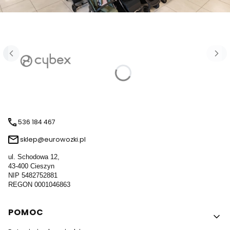
536 184 467
sklep@eurowozki.pl
ul. Schodowa 12,
43-400 Cieszyn
NIP 5482752881
REGON 0001046863
Linki w stopce
POMOC