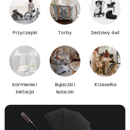
Przyczepki
Torby
Zestawy 4w1
Karmienie i
Bujaczki i
Krzesełka
laktacja
leżaczki