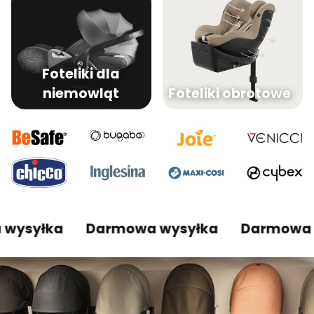
Foteliki dla
niemowląt
Foteliki obrotowe
yłka
Darmowa wysyłka
Darmowa wysy