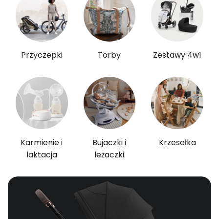
Przyczepki
Torby
Zestawy 4w1
Karmienie i
Bujaczki i
Krzesełka
laktacja
leżaczki