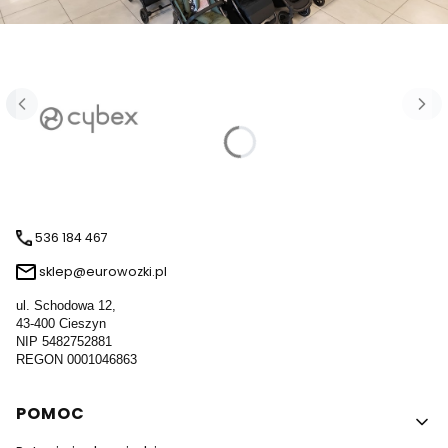
536 184 467
sklep@eurowozki.pl
ul. Schodowa 12,
43-400 Cieszyn
NIP 5482752881
REGON 0001046863
Linki w stopce
POMOC