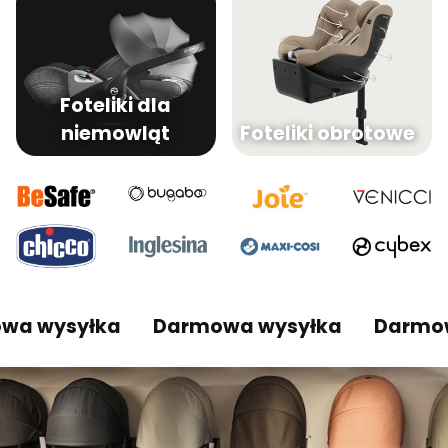
Foteliki dla
niemowląt
Foteliki obrotowe
ysyłka
Darmowa wysyłka
Darmowa w