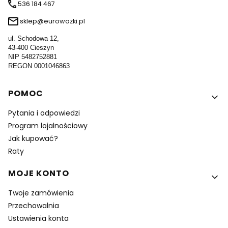
536 184 467
sklep@eurowozki.pl
ul. Schodowa 12,
43-400 Cieszyn
NIP 5482752881
REGON 0001046863
Linki w stopce
POMOC
Pytania i odpowiedzi
Program lojalnościowy
Jak kupować?
Raty
MOJE KONTO
Twoje zamówienia
Przechowalnia
Ustawienia konta