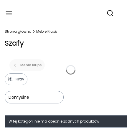
Produ
Otwórz wy
Strona główna
Meble Klupś
Szafy
Meble Klupś
Filtry
Domyślne
Lista produktów
W tej kategorii nie ma obecnie żadnych produktów