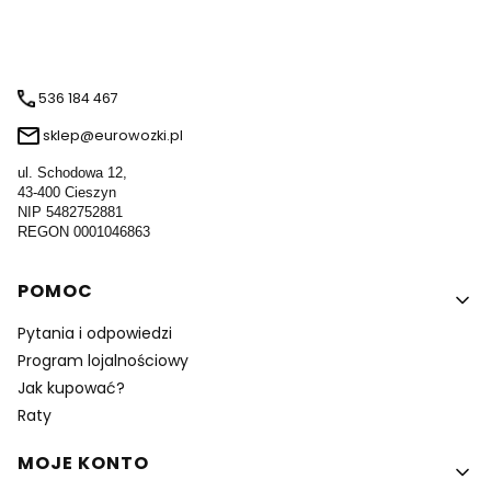
536 184 467
sklep@eurowozki.pl
ul. Schodowa 12,
43-400 Cieszyn
NIP 5482752881
REGON 0001046863
Linki w stopce
POMOC
Pytania i odpowiedzi
Program lojalnościowy
Jak kupować?
Raty
MOJE KONTO